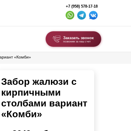
+7 (958) 578-17-18
Заказать звонок
позвоним за наш счет
вариант «Комби»
ВЫБОР ПО ТИПУ
Модульные заборы и ограждения
Забор жалюзи с
Комбинированные заборы
Секционные заборы
кирпичными
столбами вариант
ВОРОТА И КАЛИТКИ
«Комби»
Ворота откатные
Ворота распашные
Ворота складные гармошка