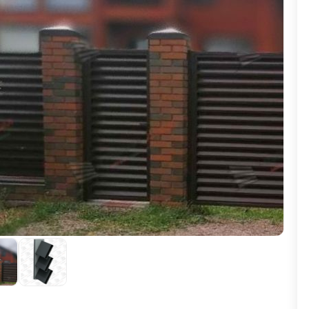
ВЫБОР ПО ХАРАКТЕРИСТИКАМ
Горизонтальные заборы
Высокие заборы
Красивые, дизайнерские заборы
ВЫБОР ПО СПОСОБУ МОНТАЖА
Заборы под ключ
Готовые заборы
Комплекты заборов-лего "сделай сам"
Быстровозводимые заборы