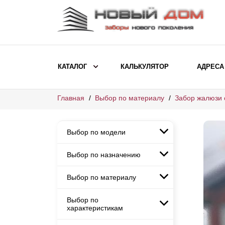
КАТАЛОГ
КАЛЬКУЛЯТОР
АДРЕСА
Главная
Выбор по материалу
Забор жалюзи 
ВЫБОР ПО МОДЕЛИ
Заборы Ранчо
Выбор по модели
Заборы Хай-тек
Заборы Классика
Выбор по назначению
Заборы Ранчо
Заборы Жалюзи
Заборы Хай-тек
Выбор по материалу
Заборы и ограждения для
Заборы Классика
детских садов
ВЫБОР ПО НАЗНАЧЕНИЮ
Заборы Жалюзи
Выбор по
Заборы с кирпичными столбами
Заборы для дачи
характеристикам
Заборы и ограждения для детских
Заборы из евроштакетника
Элитные заборы для коттеджей
садов