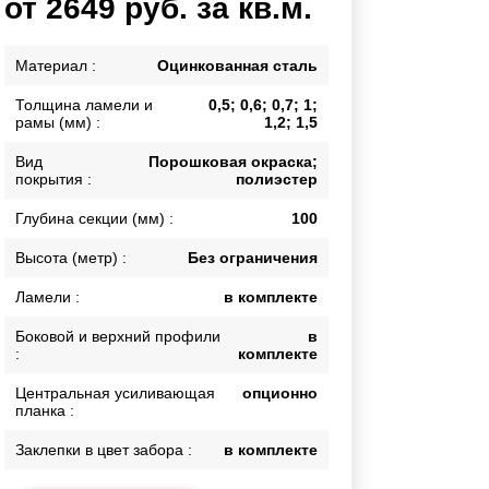
от 2649 руб. за кв.м.
Каркасы ворот
Калитки
Материал :
Оцинкованная сталь
Входные группы
Толщина ламели и
0,5; 0,6; 0,7; 1;
рамы (мм) :
1,2; 1,5
ВСЕ ДЛЯ ЗАБОРА
Вид
Порошковая окраска;
покрытия :
полиэстер
Панели для забора
Глубина секции (мм) :
100
Высота (метр) :
Без ограничения
Ламели :
в комплекте
Боковой и верхний профили
в
:
комплекте
Центральная усиливающая
опционно
планка :
Заклепки в цвет забора :
в комплекте