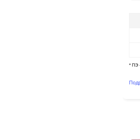
ко
Гл
ус
Ст
* ПЭ
Под