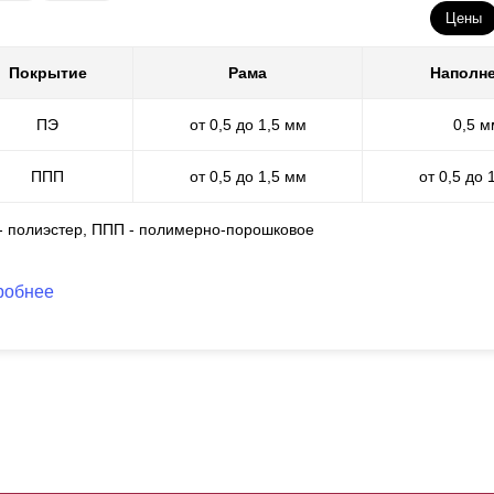
нструкция смотрится выигрышно и респектабельно, она очень наде
Цены
убина секции составляет 100 мм. Толщина стали от 0,5 до 1,5 мм.
тойчивости, можно приобрести планку-усилитель, она крепится с вн
Покрытие
Рама
Наполн
олбы
замеряются
и заказываются отдельно. Цвет столбов, как и са
ПЭ
от 0,5 до 1,5 мм
0,5 м
ППП
от 0,5 до 1,5 мм
от 0,5 до 
 - полиэстер, ППП - полимерно-порошковое
робнее