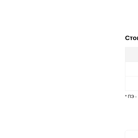
Сто
* ПЭ 