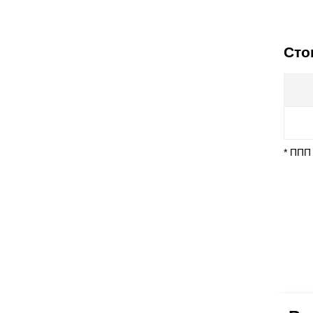
Сто
* ППП