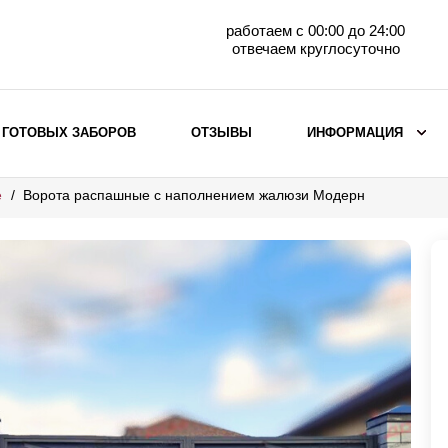
работаем с 00:00 до 24:00
отвечаем круглосуточно
 ГОТОВЫХ ЗАБОРОВ
ОТЗЫВЫ
ИНФОРМАЦИЯ
е
Ворота распашные с наполнением жалюзи Модерн
ВЫБОР ПО МАТЕРИАЛУ
Заборы с кирпичными столбами
Заборы из евроштакетника
горизонтального
Металлические заборы для дачи
Забор жалюзи с кирпичными столбами
Металлические заборы
Металлические ограждения