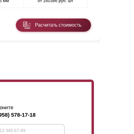
,5 мм
от 160386 руб. шт.
* ППП - пол
Расчитать стоимость
Подробнее
оните
958) 578-17-18