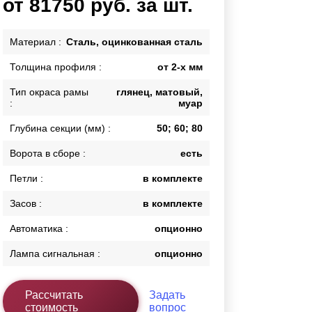
от 81750 руб. за шт.
Каркасы ворот
Калитки
Материал :
Сталь, оцинкованная сталь
Входные группы
Толщина профиля :
от 2-х мм
Тип окраса рамы
глянец, матовый,
ВСЕ ДЛЯ ЗАБОРА
:
муар
Панели для забора
Глубина секции (мм) :
50; 60; 80
Ворота в сборе :
есть
Петли :
в комплекте
Засов :
в комплекте
Автоматика :
опционно
Лампа сигнальная :
опционно
Рассчитать
Задать
стоимость
вопрос