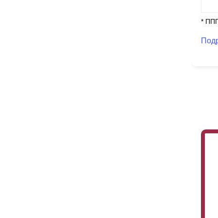
* ПП
Под