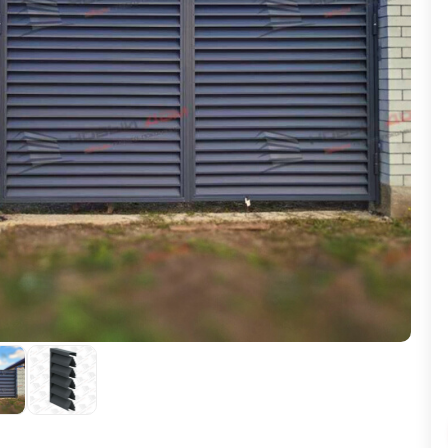
ВЫБОР ПО ХАРАКТЕРИСТИКАМ
Горизонтальные заборы
Высокие заборы
Красивые, дизайнерские заборы
ВЫБОР ПО СПОСОБУ МОНТАЖА
Заборы под ключ
Готовые заборы
Комплекты заборов-лего "сделай сам"
Быстровозводимые заборы