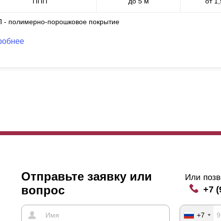
ППП
до 5 м
от 1
П - полимерно-порошковое покрытие
робнее
Отправьте заявку или
Или позв
вопрос
+7 (
+7