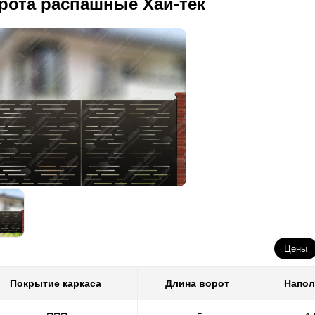
рота распашные Хай-тек
Цены
Покрытие каркаса
Длина ворот
Напол