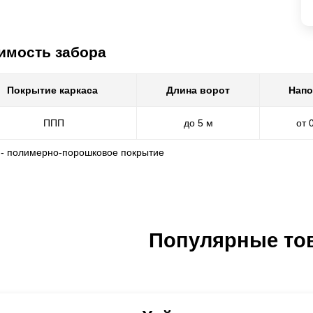
имость забора
Покрытие каркаса
Длина ворот
Напо
ППП
до 5 м
от 
 - полимерно-порошковое покрытие
Популярные то