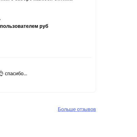
ь
 пользователем руб
 спасибо...
Добрый день
Читать вес
Больше отзывов