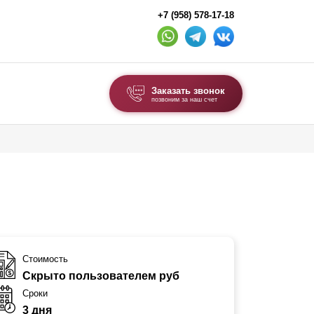
+7 (958) 578-17-18
Заказать звонок
позвоним за наш счет
ВЫБОР ПО ТИПУ
Модульные заборы и ограждения
Комбинированные заборы
Секционные заборы
ВОРОТА И КАЛИТКИ
Стоимость
Скрыто пользователем руб
Ворота откатные
Сроки
Ворота распашные
3 дня
Ворота складные гармошка