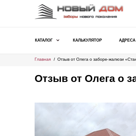
КАТАЛОГ
КАЛЬКУЛЯТОР
АДРЕСА
Главная
Отзыв от Олега о заборе-жалюзи «Ста
ВЫБОР ПО МОДЕЛИ
Заборы Ранчо
Отзыв от Олега о 
Заборы Хай-тек
Заборы Классика
Заборы Жалюзи
ВЫБОР ПО НАЗНАЧЕНИЮ
Заборы и ограждения для детских
садов