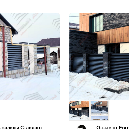
е-жалюзи Стандарт
Отзыв от Евг