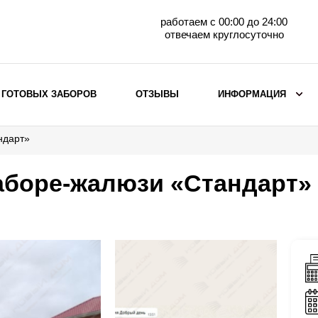
работаем с 00:00 до 24:00
отвечаем круглосуточно
 ГОТОВЫХ ЗАБОРОВ
ОТЗЫВЫ
ИНФОРМАЦИЯ
ндарт»
ВЫБОР ПО МАТЕРИАЛУ
Заборы с кирпичными столбами
заборе-жалюзи «Стандарт»
Заборы из евроштакетника
горизонтального
Металлические заборы для дачи
Забор жалюзи с кирпичными столбами
Металлические заборы
Металлические ограждения