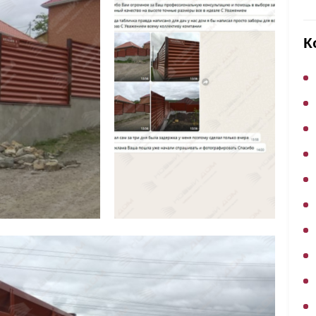
ВЫБОР ПО ХАРАКТЕРИСТИКАМ
Горизонтальные заборы
К
Высокие заборы
Красивые, дизайнерские заборы
ВЫБОР ПО СПОСОБУ МОНТАЖА
Заборы под ключ
Готовые заборы
Комплекты заборов-лего "сделай сам"
Быстровозводимые заборы