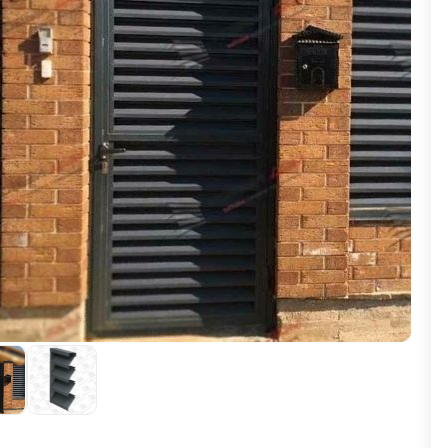
ВЫБОР ПО ХАРАКТЕРИСТИКАМ
Горизонтальные заборы
Высокие заборы
Красивые, дизайнерские заборы
ВЫБОР ПО СПОСОБУ МОНТАЖА
Заборы под ключ
Готовые заборы
Комплекты заборов-лего "сделай сам"
Быстровозводимые заборы