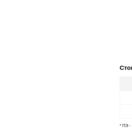
Сто
* ПЭ 