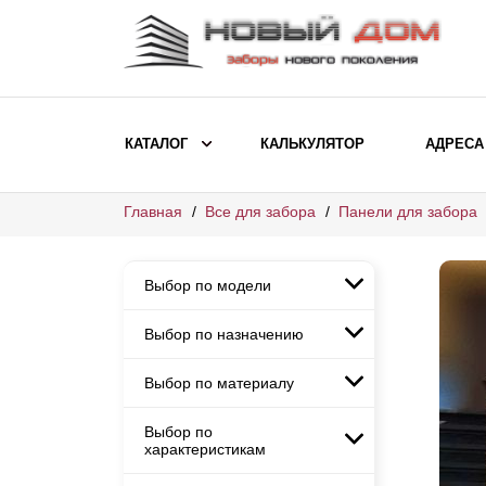
КАТАЛОГ
КАЛЬКУЛЯТОР
АДРЕСА
Главная
Все для забора
Панели для забора
ВЫБОР ПО МОДЕЛИ
Заборы Ранчо
Выбор по модели
Заборы Хай-тек
Заборы Классика
Выбор по назначению
Заборы Ранчо
Заборы Жалюзи
Заборы Хай-тек
Выбор по материалу
Заборы и ограждения для
Заборы Классика
детских садов
ВЫБОР ПО НАЗНАЧЕНИЮ
Заборы Жалюзи
Выбор по
Заборы с кирпичными столбами
Заборы для дачи
характеристикам
Заборы и ограждения для детских
Заборы из евроштакетника
Элитные заборы для коттеджей
садов