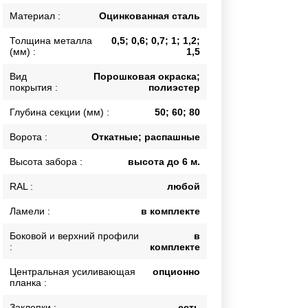
Каркасы ворот
Материал :
Оцинкованная сталь
Калитки
Толщина металла
0,5; 0,6; 0,7; 1; 1,2;
Входные группы
(мм) :
1,5
Вид
Порошковая окраска;
покрытия :
полиэстер
ВСЕ ДЛЯ ЗАБОРА
Глубина секции (мм) :
50; 60; 80
Панели для забора
Ворота :
Откатные; распашные
Высота забора :
высота до 6 м.
RAL :
любой
Ламели :
в комплекте
Боковой и верхний профили
в
:
комплекте
Центральная усиливающая
опционно
планка :
Заклепки :
есть