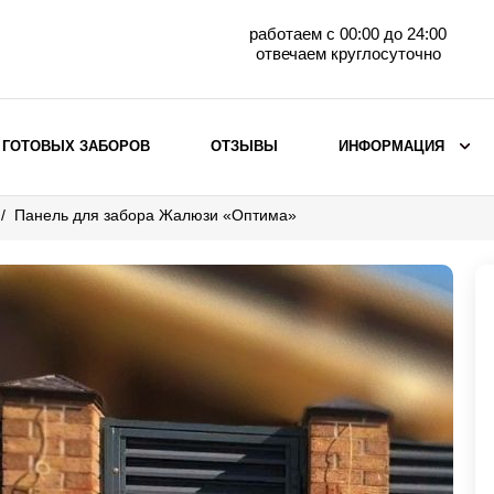
работаем с 00:00 до 24:00
отвечаем круглосуточно
 ГОТОВЫХ ЗАБОРОВ
ОТЗЫВЫ
ИНФОРМАЦИЯ
Панель для забора Жалюзи «Оптима»
ВЫБОР ПО МАТЕРИАЛУ
Заборы с кирпичными столбами
Заборы из евроштакетника
горизонтального
Металлические заборы для дачи
Забор жалюзи с кирпичными столбами
Металлические заборы
Металлические ограждения