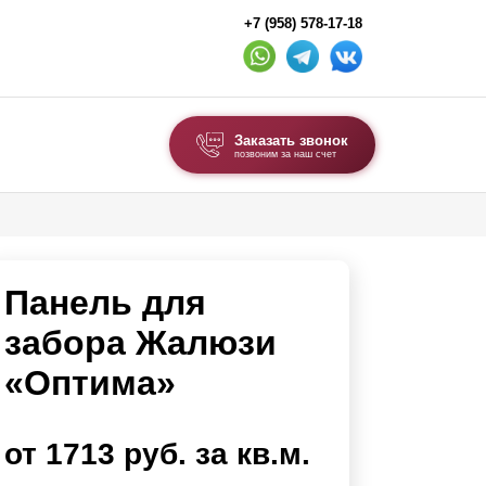
+7 (958) 578-17-18
Заказать звонок
позвоним за наш счет
ВЫБОР ПО ТИПУ
Модульные заборы и ограждения
Панель для
Комбинированные заборы
Секционные заборы
забора Жалюзи
«Оптима»
ВОРОТА И КАЛИТКИ
Ворота откатные
от 1713 руб. за кв.м.
Ворота распашные
Ворота складные гармошка