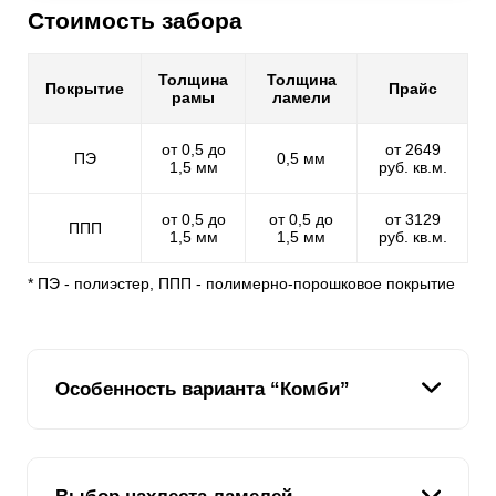
Стоимость забора
Толщина
Толщина
Покрытие
Прайс
рамы
ламели
от 0,5 до
от 2649
ПЭ
0,5 мм
1,5 мм
руб. кв.м.
от 0,5 до
от 0,5 до
от 3129
ППП
1,5 мм
1,5 мм
руб. кв.м.
* ПЭ - полиэстер, ППП - полимерно-порошковое покрытие
Особенность варианта “Комби”
Наша задача – сделать клиентов друзьями. Ведь для
своих друзей мы желаем самого лучшего: больше