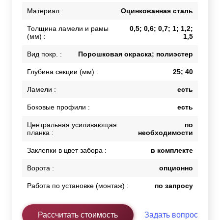
Материал :
Оцинкованная сталь
Толщина ламели и рамы
0,5; 0,6; 0,7; 1; 1,2;
(мм) :
1,5
Вид покр. :
Порошковая окраска; полиэстер
Глубина секции (мм) :
25; 40
Ламели :
есть
Боковые профили :
есть
Центральная усиливающая
по
планка :
необходимости
Заклепки в цвет забора :
в комплекте
Ворота :
опционно
Работа по установке (монтаж) :
по запросу
Рассчитать стоимость
Задать вопрос